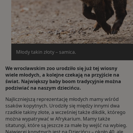
Młody takin złoty – samica.
We wrocławskim zoo urodziło się już tej wiosny
wiele młodych, a kolejne czekają na przyjście na
świat. Największy baby boom tradycyjnie można
podziwiać na naszym dziecińcu.
Najliczniejszą reprezentację młodych mamy wśród
ssaków kopytnych. Urodziły się między innymi dwa
rzadkie takiny złote, a wcześniej także dikdik, którego
można wypatrywać w Afrykarium. Mamy także
sitatungi, które są jeszcze za małe by wejść na wybieg.
Najwięcej kopytnych jest na Dziecińcu – około 40, ale