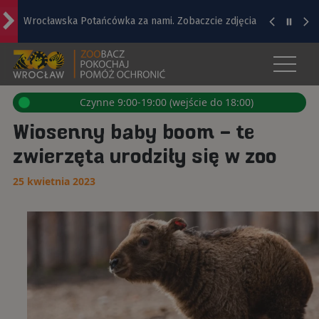
Wrocławska Potańcówka za nami. Zobaczcie zdjęcia
ZOO WROCŁAW - OFICJALNA STRO
„Lato na Dolnym Śląsku” trwa na Wyspie Piasek
Otwór
z
menu
Super Mecz Manchester United vs. AC Milan we
Czynne 9:00-19:00 (wejście do 18:00)
Wrocławiu
Wiosenny baby boom – te
zwierzęta urodziły się w zoo
Zaćmienie Słońca – 12 sierpnia. O której godzinie?
25 kwietnia 2023
Raport inwestycyjny z Wrocławia [1-7.08]