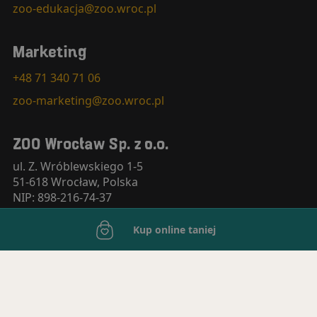
zoo-edukacja@zoo.wroc.pl
Marketing
+48 71 340 71 06
zoo-marketing@zoo.wroc.pl
ZOO Wrocław Sp. z o.o.
ul. Z. Wróblewskiego 1-5
51-618 Wrocław, Polska
NIP: 898-216-74-37
KRS: 0000350789
Kup online taniej
+48 71 348 30 24
zoo-sekretariat@zoo.wroc.pl
Handcrafted by
clu.