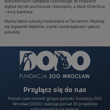
ostrosternych i łabędzie czarnoszyje. W Ptaszarni
wykluł się też puchoczub i bezszpon, a obok Dziecińca
– kury bankiwa.
Mamy także sukcesy hodowlane w Terrarium. Wykluły
się legwaniki błękitne, scynki szmaragdowe i gekon
pasiasty.
Przyłącz się do nas
Pomóż nam chronić ginące gatunki. Fundacja ZOO
Wrocław DODO realizuje ponad 30 projektów
ochroniarskich na świecie.