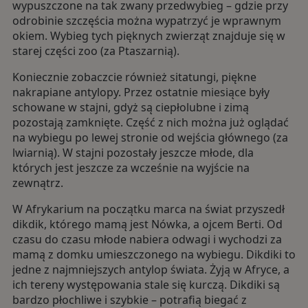
wypuszczone na tak zwany przedwybieg – gdzie przy
odrobinie szczęścia można wypatrzyć je wprawnym
okiem. Wybieg tych pięknych zwierząt znajduje się w
starej części zoo (za Ptaszarnią).
Koniecznie zobaczcie również sitatungi, piękne
nakrapiane antylopy. Przez ostatnie miesiące były
schowane w stajni, gdyż są ciepłolubne i zimą
pozostają zamknięte. Część z nich można już oglądać
na wybiegu po lewej stronie od wejścia głównego (za
lwiarnią). W stajni pozostały jeszcze młode, dla
których jest jeszcze za wcześnie na wyjście na
zewnątrz.
W Afrykarium na początku marca na świat przyszedł
dikdik, którego mamą jest Nówka, a ojcem Berti. Od
czasu do czasu młode nabiera odwagi i wychodzi za
mamą z domku umieszczonego na wybiegu. Dikdiki to
jedne z najmniejszych antylop świata. Żyją w Afryce, a
ich tereny występowania stale się kurczą. Dikdiki są
bardzo płochliwe i szybkie – potrafią biegać z