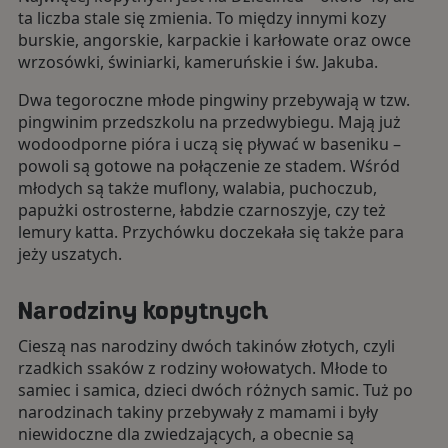
ta liczba stale się zmienia. To między innymi kozy
burskie, angorskie, karpackie i karłowate oraz owce
wrzosówki, świniarki, kameruńskie i św. Jakuba.
Dwa tegoroczne młode pingwiny przebywają w tzw.
pingwinim przedszkolu na przedwybiegu. Mają już
wodoodporne pióra i uczą się pływać w baseniku –
powoli są gotowe na połączenie ze stadem. Wśród
młodych są także muflony, walabia, puchoczub,
papużki ostrosterne, łabdzie czarnoszyje, czy też
lemury katta. Przychówku doczekała się także para
jeży uszatych.
Narodziny kopytnych
Cieszą nas narodziny dwóch takinów złotych, czyli
rzadkich ssaków z rodziny wołowatych. Młode to
samiec i samica, dzieci dwóch różnych samic. Tuż po
narodzinach takiny przebywały z mamami i były
niewidoczne dla zwiedzających, a obecnie są