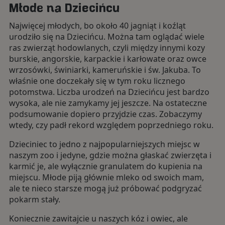
Młode na Dziecińcu
Najwięcej młodych, bo około 40 jagniąt i koźląt
urodziło się na Dziecińcu. Można tam oglądać wiele
ras zwierząt hodowlanych, czyli między innymi kozy
burskie, angorskie, karpackie i karłowate oraz owce
wrzosówki, świniarki, kameruńskie i św. Jakuba. To
właśnie one doczekały się w tym roku licznego
potomstwa. Liczba urodzeń na Dziecińcu jest bardzo
wysoka, ale nie zamykamy jej jeszcze. Na ostateczne
podsumowanie dopiero przyjdzie czas. Zobaczymy
wtedy, czy padł rekord względem poprzedniego roku.
Dzieciniec to jedno z najpopularniejszych miejsc w
naszym zoo i jedyne, gdzie można głaskać zwierzęta i
karmić je, ale wyłącznie granulatem do kupienia na
miejscu. Młode piją głównie mleko od swoich mam,
ale te nieco starsze mogą już próbować podgryzać
pokarm stały.
Koniecznie zawitajcie u naszych kóz i owiec, ale