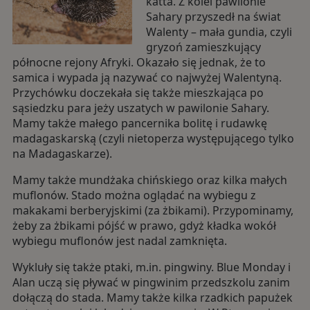
katta. Z kolei pawilonie
Sahary przyszedł na świat
Walenty – mała gundia, czyli
gryzoń zamieszkujący
północne rejony Afryki. Okazało się jednak, że to
samica i wypada ją nazywać co najwyżej Walentyną.
Przychówku doczekała się także mieszkająca po
sąsiedzku para jeży uszatych w pawilonie Sahary.
Mamy także małego pancernika bolitę i rudawkę
madagaskarską (czyli nietoperza występującego tylko
na Madagaskarze).
Mamy także mundżaka chińskiego oraz kilka małych
muflonów. Stado można oglądać na wybiegu z
makakami berberyjskimi (za żbikami). Przypominamy,
żeby za żbikami pójść w prawo, gdyż kładka wokół
wybiegu muflonów jest nadal zamknięta.
Wykluły się także ptaki, m.in. pingwiny. Blue Monday i
Alan uczą się pływać w pingwinim przedszkolu zanim
dołączą do stada. Mamy także kilka rzadkich papużek