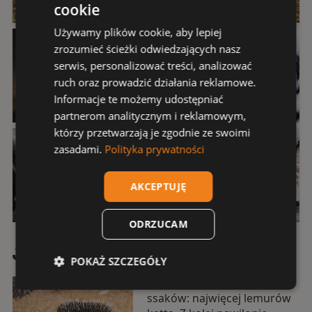
cookie
Używamy plików cookie, aby lepiej
zrozumieć ścieżki odwiedzających nasz
serwis, personalizować treści, analizować
ruch oraz prowadzić działania reklamowe.
Informacje te możemy udostępniać
partnerom analitycznym i reklamowym,
którzy przetwarzają je zgodnie ze swoimi
zasadami.
Polityka prywatności
AKCEPTUJĘ
ODRZUCAM
Jeszcze więcej urodzeń
POKAŻ SZCZEGÓŁY
Przybyło nam także małych
ssaków: najwięcej lemurów