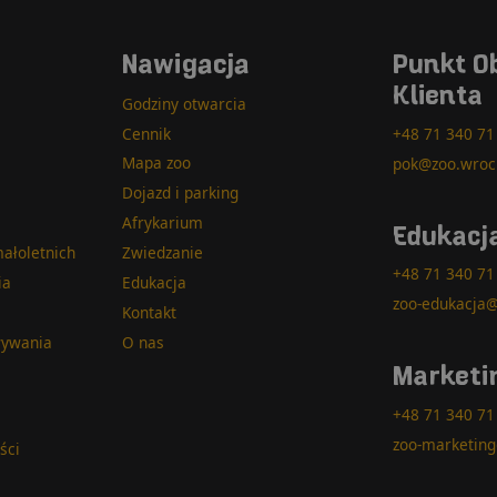
Nawigacja
Punkt O
Klienta
Godziny otwarcia
Cennik
+48 71 340 71
Mapa zoo
pok@zoo.wroc
Dojazd i parking
Afrykarium
Edukacj
ałoletnich
Zwiedzanie
+48 71 340 71
ia
Edukacja
zoo-edukacja@
Kontakt
wywania
O nas
Marketi
+48 71 340 71
zoo-marketing
ści