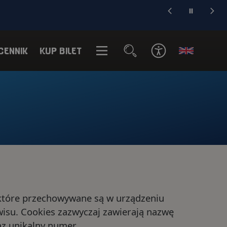
ETY BEZPOŚREDNIO
CENNIK
KUP BILET
MENU
Zwiedzanie
narne
Edukacja
yjne
oliczna
Dla firm
kacyjne
O nas
i
Aktualności
e, które przechowywane są w urządzeniu
isu. Cookies zazwyczaj zawierają nazwę
Kontakt
z unikalny numer.