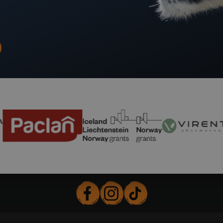
EEA and Norway Grants
Virentia Pharmaceutica
Uniwer
Facebook
Instagram
TikTok