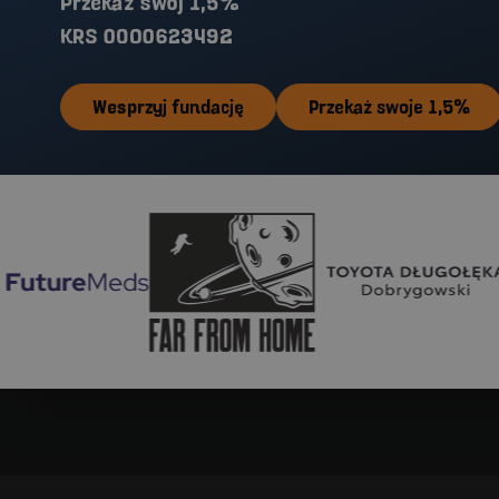
Przekaż swój 1,5%
KRS 0000623492
Wesprzyj fundację
Przekaż swoje 1,5%
Far From Home
Toyota Długołęka
Paclan