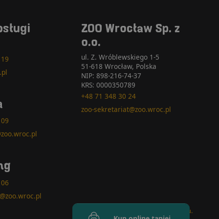
bsługi
ZOO Wrocław Sp. z
o.o.
ul. Z. Wróblewskiego 1-5
 19
51-618 Wrocław, Polska
.pl
NIP: 898-216-74-37
KRS: 0000350789
+48 71 348 30 24
a
zoo-sekretariat@zoo.wroc.pl
 09
zoo.wroc.pl
ng
 06
@zoo.wroc.pl
Handcrafted by
clu.
Kup online taniej