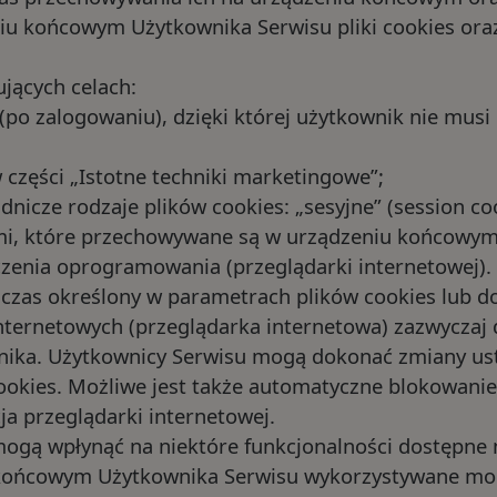
 końcowym Użytkownika Serwisu pliki cookies oraz 
Zwiedzanie z przewodni
jących celach:
Ścieżki edukacyjne
(po zalogowaniu), dzięki której użytkownik nie mus
Osoby z niepełnosprawn
 części „Istotne techniki marketingowe”;
cze rodzaje plików cookies: „sesyjne” (session cooki
Restauracje
ymi, które przechowywane są w urządzeniu końcowy
czenia oprogramowania (przeglądarki internetowej). 
zas określony w parametrach plików cookies lub do 
ternetowych (przeglądarka internetowa) zazwyczaj
ika. Użytkownicy Serwisu mogą dokonać zmiany ust
ookies. Możliwe jest także automatyczne blokowanie
a przeglądarki internetowej.
ogą wpłynąć na niektóre funkcjonalności dostępne 
 końcowym Użytkownika Serwisu wykorzystywane mog