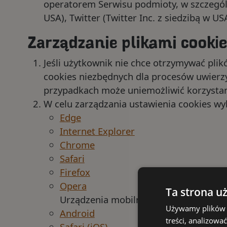
operatorem Serwisu podmioty, w szczególno
USA), Twitter (Twitter Inc. z siedzibą w US
Zarządzanie plikami cookie
Jeśli użytkownik nie chce otrzymywać plik
cookies niezbędnych dla procesów uwierzy
przypadkach może uniemożliwić korzysta
W celu zarządzania ustawienia cookies wybi
Edge
Internet Explorer
Chrome
Safari
Firefox
Opera
Ta strona u
Urządzenia mobilne
Używamy plików c
Android
treści, analizow
Safari (iOS)