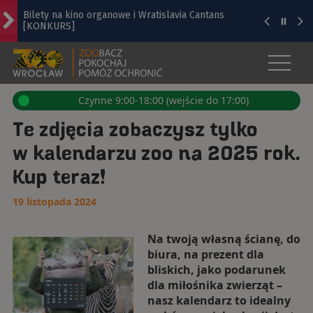
Bilety na kino organowe i Wratislavia Cantans
[KONKURS]
ZOO WROCŁAW - OFICJALNA STRO
Ruszył remont na ul. Klecińskiej. Zatoki
autobusowe na pierwszy ogień
Otwór
z
menu
Z Wrocławia o kosmosie: Potencjał Wrocławia i
Czynne 9:00-18:00 (wejście do 17:00)
Dolnego Śląska w sektorze technologii
kosmicznych
Te zdjęcia zobaczysz tylko
Mieszkanie z SIM Wrocław. Taniej niż na wolnym
w kalendarzu zoo na 2025 rok.
rynku!
Kup teraz!
Tajwański park technologiczny w Miękini
dwukrotnie większy niż zakładano?
19 listopada 2024
Na twoją własną ścianę, do
biura, na prezent dla
bliskich, jako podarunek
dla miłośnika zwierząt –
nasz kalendarz to idealny