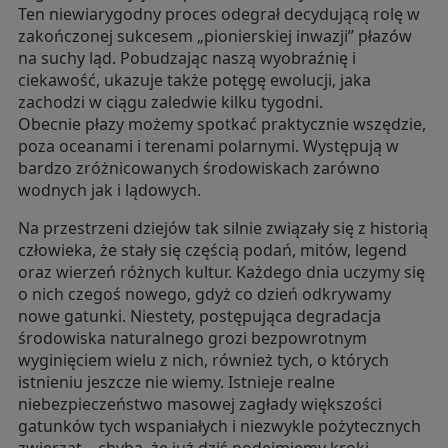
Ten niewiarygodny proces odegrał decydującą rolę w
zakończonej sukcesem „pionierskiej inwazji” płazów
na suchy ląd. Pobudzając naszą wyobraźnię i
ciekawość, ukazuje także potęgę ewolucji, jaka
zachodzi w ciągu zaledwie kilku tygodni.
Obecnie płazy możemy spotkać praktycznie wszędzie,
poza oceanami i terenami polarnymi. Występują w
bardzo zróżnicowanych środowiskach zarówno
wodnych jak i lądowych.
Na przestrzeni dziejów tak silnie związały się z historią
człowieka, że stały się częścią podań, mitów, legend
oraz wierzeń różnych kultur. Każdego dnia uczymy się
o nich czegoś nowego, gdyż co dzień odkrywamy
nowe gatunki. Niestety, postępująca degradacja
środowiska naturalnego grozi bezpowrotnym
wyginięciem wielu z nich, również tych, o których
istnieniu jeszcze nie wiemy. Istnieje realne
niebezpieczeństwo masowej zagłady większości
gatunków tych wspaniałych i niezwykle pożytecznych