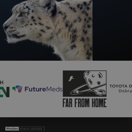
FutureMeds
Far From Home
Toyota Długołęk
Wrocław - miasto spotkań