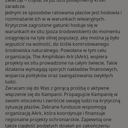
zwierząt – chyba, że już dziś podejmiemy kroki
zaradcze.
Jednym ze sposobów ratowania płazów jest hodowla i
rozmnażanie ich w w warunkach wiwaryjnych.
Krytycznie zagrożone gatunki hoduje się w
warunkach ex situ (poza środowiskiem) do momentu
osiągnięcia na tyle silnej populacji, aby można ją było
wypuścić na wolność, do ściśle kontrolowanego
środowiska naturalnego. Powołana w tym celu
organizacja, The Amphibian Ark (AArk), wspiera
projekty ex situ prowadzone na całym świecie. Takie
działania wymagają sporych nakładów finansowych,
wsparcia polityków oraz zaangażowania zwykłych
ludzi.
Zwracam się do Was z gorącą prośbą o aktywne
włączenie się do Kampanii. Propagujcie Kampanię w
swoim otoczeniu i zwróćcie uwagę ludzi na krytyczną
sytuację płazów. Zebrane fundusze wspomogą
organizację AArk, która koordynuje i finansuje
regionalne projekty ochroniarskie. Zapewnią one
także ciągłość podjętych działań po zakończeniu