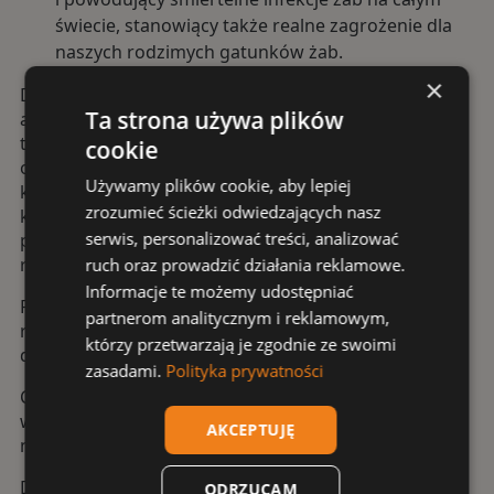
świecie, stanowiący także realne zagrożenie dla
naszych rodzimych gatunków żab.
×
Dodatkową atrakcją pozwalającą wykorzystać
Ta strona używa plików
artystyczne zdolności milusińskich były warsztaty z
tworzenia kolorowych kwiatów z bibuły. Pod czujnym
cookie
okiem praktykantek i rodziców dzieci wycinały
Używamy plików cookie, aby lepiej
kolorowe płatki i samodzielnie tworzyły elementy
zrozumieć ścieżki odwiedzających nasz
kwiatu. Nie zabrakło oczywiście pyłku– tę rolę przejęły
serwis, personalizować treści, analizować
przyprawy. Zajęcia pokazały najmłodszym, jak wielką
rolę spełniają pszczoły.
ruch oraz prowadzić działania reklamowe.
Informacje te możemy udostępniać
Po zakończonych warsztatach wylosowano dwie
partnerom analitycznym i reklamowym,
rodziny, które otrzymały nagrody w postaci zestawu
którzy przetwarzają je zgodnie ze swoimi
do złożenia – budki lęgowej i hoteliku dla owadów.
zasadami.
Polityka prywatności
Całość wydarzenia dopełnia wystawa edukacyjna „Co
w trawie piszczy?”, z którą nadal można się zapoznać
AKCEPTUJĘ
na terenie Afrykarium.
Dziękujemy uczestnikom za aktywny udział i
ODRZUCAM