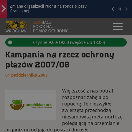
Zmiana organizacji ruchu na rondzie przy
Granicznej
ZOO WROCŁAW - OFICJALNA STRO
Salon jak z Wersalu! Na Zamku Książ można
zachwycać się przepięknym wnętrzem [ZDJĘCIA]
Otwór
z
menu
Wrocław krok po kroku. Absolwenci Szkoły
Czynne 9:00-19:00 (wejście do 18:00)
Sąsiedzkich Spacerów zapraszają w trasę
Kampania na rzecz ochrony
Bezpłatny koncert TeDe w Hucie! To kolejna
płazów 2007/08
odsłona Dolnośląskich Koncertów Letnich
[SZCZEGÓŁY]
01 października 2007
Przedstawiamy bohaterów Super Meczu 2026:
drużyna Milanu i jej gwiazdy
Większość z nas potrafi
rozpoznać żabę albo
ropuchę. Te niezwykłe
zwierzęta przechodzą
niesamowitą metamorfozę,
polegającą na przemianie
organizmu od jaja do postaci dorosłej.