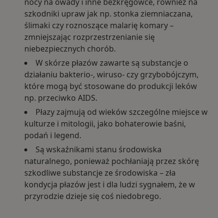
nocy na owady i inne bezkręgowce, również na
szkodniki upraw jak np. stonka ziemniaczana,
ślimaki czy roznoszące malarię komary –
zmniejszając rozprzestrzenianie się
niebezpiecznych chorób.
W skórze płazów zawarte są substancje o
działaniu bakterio-, wiruso- czy grzybobójczym,
które mogą być stosowane do produkcji leków
np. przeciwko AIDS.
Płazy zajmują od wieków szczególne miejsce w
kulturze i mitologii, jako bohaterowie baśni,
podań i legend.
Są wskaźnikami stanu środowiska
naturalnego, ponieważ pochłaniają przez skórę
szkodliwe substancje ze środowiska – zła
kondycja płazów jest i dla ludzi sygnałem, że w
przyrodzie dzieje się coś niedobrego.