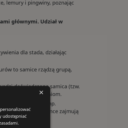
e, lemury i pingwiny, poznając
sami głównymi. Udział w
wienia dla stada, działając
urów to samice rządzą grupą,
rowadzi doświadczona samica (tzw.
×
dzę kolejnym pokoleniom.
ektórych gatunków, np.
 personalizować
nia, podczas gdy samce zajmują
y udostępniać
 zasadami.