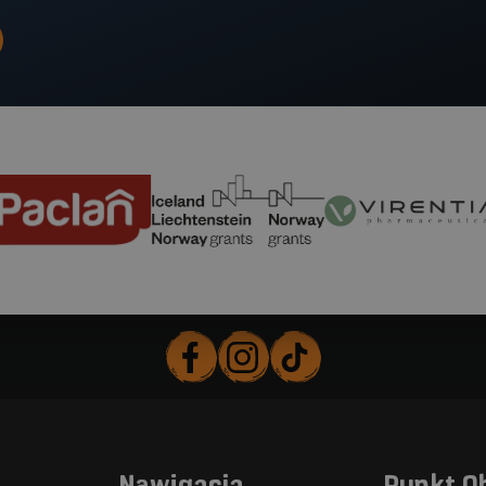
EEA and Norway Grants
Virentia Pharmaceutica
Uniwersyt
Facebook
Instagram
TikTok
Nawigacja
Punkt O