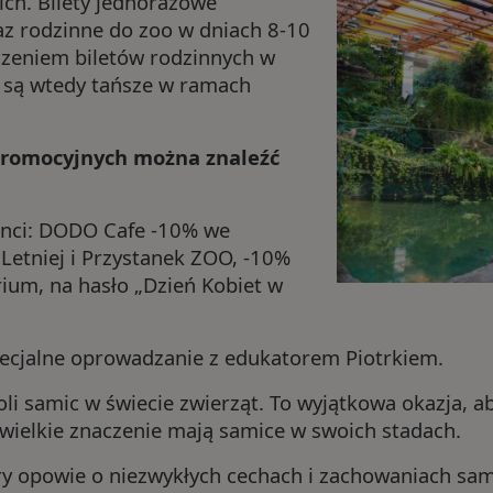
ch. Bilety jednorazowe
az rodzinne do zoo w dniach 8-10
Zwiedzanie z przewodni
czeniem biletów rodzinnych w
k są wtedy tańsze w ramach
Ścieżki edukacyjne
promocyjnych można znaleźć
Osoby z niepełnosprawn
Restauracje
jenci: DODO Cafe -10% we
 Letniej i Przystanek ZOO, -10%
rium, na hasło „Dzień Kobiet w
pecjalne oprowadzanie z edukatorem Piotrkiem.
li samic w świecie zwierząt. To wyjątkowa okazja, a
k wielkie znaczenie mają samice w swoich stadach.
y opowie o niezwykłych cechach i zachowaniach sami