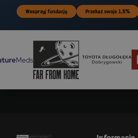
Wesprzyj fundację
Przekaż swoje 1,5%
Far From Home
Toyota Długołęka
Paclan
Informacje