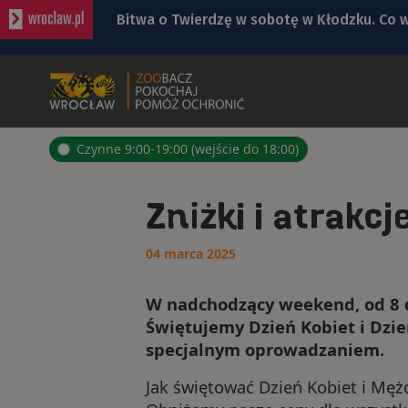
Bitwa o Twierdzę w sobotę w Kłodzku. Co 
Bezpłatny koncert Ferajny Hoovera w niedz
ZOO WROCŁAW - OFIC
Rekordowa liczba uwag do planu ogólnego.
Na autostradzie A4 pod Wrocławiem zderzy
Czynne 9:00-19:00 (wejście do 18:00)
Pyszne sery, wspaniałe wędliny, wyborne sł
Zniżki i atrakc
04 marca 2025
W nadchodzący weekend, od 8 d
Świętujemy Dzień Kobiet i Dzie
specjalnym oprowadzaniem.
Jak świętować Dzień Kobiet i Męż