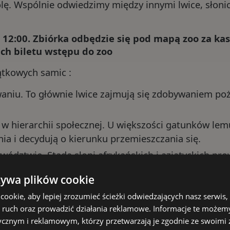
olę. Wspólnie odwiedzimy między innymi lwice, słonic
 12:00.
Zbiórka odbędzie się pod mapą zoo za ka
ch biletu wstępu do zoo
jątkowych samic :
aniu. To głównie lwice zajmują się zdobywaniem poży
 hierarchii społecznej. U większości gatunków lem
ia i decydują o kierunku przemieszczania się.
ywództwie. Stada słoni afrykańskich i azjatyckich p
grupy, podejmuje kluczowe decyzje i przekazuje wie
żywa plików cookie
ją się wytrwałością i opieką nad potomstwem. U ni
ookie, aby lepiej zrozumieć ścieżki odwiedzających nasz serwis,
e odbywają długie wędrówki w poszukiwaniu pożywie
ać ruch oraz prowadzić działania reklamowe. Informacje te możem
ycznym i reklamowym, którzy przetwarzają je zgodnie ze swoimi