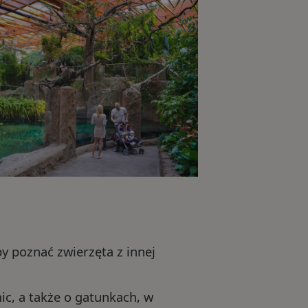
kiem
ościami
by poznać zwierzęta z innej
c, a także o gatunkach, w