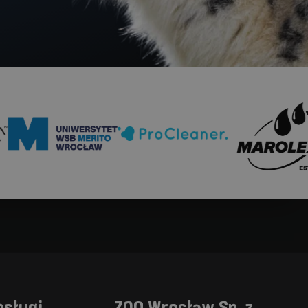
et WSB Merito
ProCleaner
Marolex
Gmina
bsługi
ZOO Wrocław Sp. z