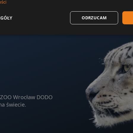
ości
EGÓŁY
ODRZUCAM
ja ZOO Wrocław DODO
na świecie.