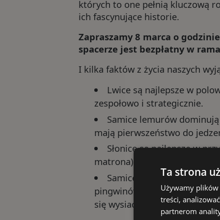
których to one pełnią kluczową r
ich fascynujące historie.
Zapraszamy 8 marca o godzinie
spacerze jest bezpłatny w rama
I kilka faktów z życia naszych wy
Lwice są najlepsze w polow
zespołowo i strategicznie.
Samice lemurów dominują w
mają pierwszeństwo do jedzen
Słonice są najlepsze w prz
matrona), która dba o dobro 
Ta strona u
Samice pingwinów wyróżnia
Używamy plików c
pingwinów cesarskich, samic
treści, analizow
się wysiadywaniem jaj.
partnerom analit