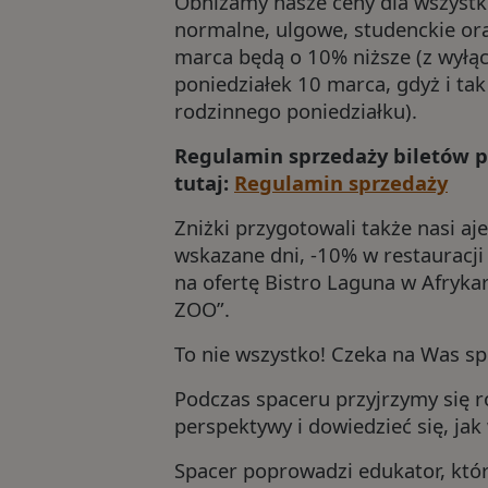
Obniżamy nasze ceny dla wszystki
normalne, ulgowe, studenckie or
marca będą o 10% niższe (z wyłą
poniedziałek 10 marca, gdyż i ta
rodzinnego poniedziałku).
Regulamin sprzedaży biletów 
tutaj:
Regulamin sprzedaży
Zniżki przygotowali także nasi a
wskazane dni, -10% w restauracji
na ofertę Bistro Laguna w Afryka
ZOO”.
To nie wszystko! Czeka na Was s
Podczas spaceru przyjrzymy się ro
perspektywy i dowiedzieć się, ja
Spacer poprowadzi edukator, któr