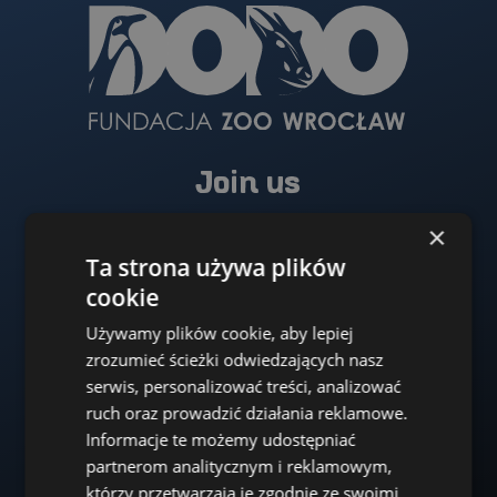
Join us
Help us protect endangered species. The ZOO
×
Wroclaw DODO Foundation implements over 30
Ta strona używa plików
conservation projects all over the world.
cookie
Używamy plików cookie, aby lepiej
Donate
zrozumieć ścieżki odwiedzających nasz
serwis, personalizować treści, analizować
ruch oraz prowadzić działania reklamowe.
Informacje te możemy udostępniać
partnerom analitycznym i reklamowym,
którzy przetwarzają je zgodnie ze swoimi