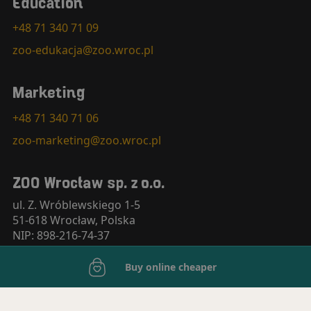
Education
+48 71 340 71 09
zoo-edukacja@zoo.wroc.pl
Marketing
+48 71 340 71 06
zoo-marketing@zoo.wroc.pl
ZOO Wrocław sp. z o.o.
ul. Z. Wróblewskiego 1-5
51-618 Wrocław, Polska
NIP: 898-216-74-37
KRS: 0000350789
Buy online cheaper
+48 71 348 30 24
zoo-sekretariat@zoo.wroc.pl